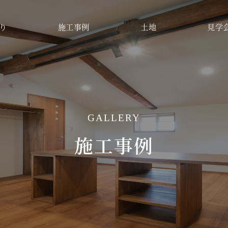
り
施工事例
土地
見学
GALLERY
施工事例