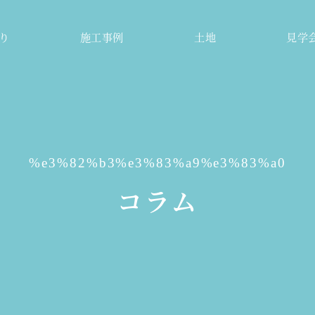
り
施工事例
土地
見学
%e3%82%b3%e3%83%a9%e3%83%a0
コラム